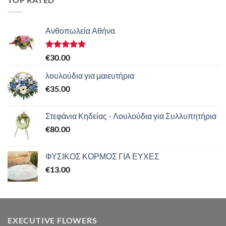
Ανθοπωλεία Αθήνα
Βαθμολογήθηκε
€
30.00
με
5.00
από 5
λουλούδια για μαιευτήρια
€
35.00
Στεφάνια Κηδείας - Λουλούδια για Συλλυπητήρια
€
80.00
ΦΥΣΙΚΟΣ ΚΟΡΜΟΣ ΓΙΑ ΕΥΧΕΣ
€
13.00
EXECUTIVE FLOWERS