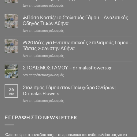
–
στο
Δεν επιτρέπεται σχολιασμός
Στολισμός
⛪
Γάμου
Στολισμός
⛪Πόσο Κοστίζει ο Στολισμός Γάμου – Αναλυτικός
Εκκλησίας
Γάμου
|
Οδηγός Τιμών Αθήνα
Εκκλησία
Drimalas
στο
Δεν επιτρέπεται σχολιασμός
Αθήνα
Flowers
⛪
–
Πόσο
🌸20 Ιδέες για Εντυπωσιακούς Στολισμούς Γάμου –
10
Κοστίζει
Μοναδικά
Τάσεις 2026 στην Αθήνα
ο
Concept
στο
Δεν επιτρέπεται σχολιασμός
Στολισμός
Design
🌸
Γάμου
για
20
ΣΤΟΛΙΣΜΟΣ ΓΑΜΟΥ – drimalasflowers.gr
–
Αξέχαστους
Ιδέες
Αναλυτικός
Στολισμούς
στο
Δεν επιτρέπεται σχολιασμός
για
Οδηγός
Γάμου
ΣΤΟΛΙΣΜΟΣ
Εντυπωσιακούς
Τιμών
ΓΑΜΟΥ
Στολισμός Γάμου στον Πολυχώρο Ονείρων |
Στολισμούς
Αθήνα
26
–
Γάμου
Drimalas Flowers
Ιαν
drimalasflowers.gr
–
στο
Δεν επιτρέπεται σχολιασμός
Τάσεις
Στολισμός
2026
Γάμου
στην
στον
ΕΓΓΡΑΦΉ ΣΤΟ NEWSLETTER
Αθήνα
Πολυχώρο
Ονείρων
|
Κλείστε τώρα το ραντεβού σας με το προσωπικό του ανθοπωλείου μας για να
Drimalas