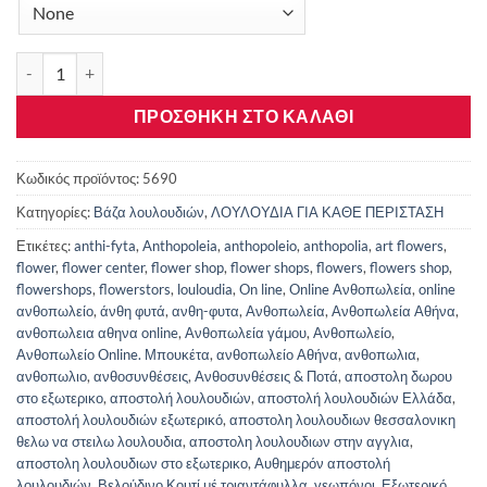
τριανταφυλλα σέ Υάλινο ποσότητα
ΠΡΟΣΘΉΚΗ ΣΤΟ ΚΑΛΆΘΙ
Κωδικός προϊόντος:
5690
Κατηγορίες:
Βάζα λουλουδιών
,
ΛΟΥΛΟΥΔΙΑ ΓΙΑ ΚΑΘΕ ΠΕΡΙΣΤΑΣΗ
Ετικέτες:
anthi-fyta
,
Anthopoleia
,
anthopoleio
,
anthopolia
,
art flowers
,
flower
,
flower center
,
flower shop
,
flower shops
,
flowers
,
flowers shop
,
flowershops
,
flowerstors
,
louloudia
,
On line
,
Online Ανθοπωλεία
,
online
ανθοπωλείο
,
άνθη φυτά
,
ανθη-φυτα
,
Ανθοπωλεία
,
Ανθοπωλεία Αθήνα
,
ανθοπωλεια αθηνα online
,
Ανθοπωλεία γάμου
,
Ανθοπωλείο
,
Ανθοπωλείο Online. Μπουκέτα
,
ανθοπωλείο Αθήνα
,
ανθοπωλια
,
ανθοπωλιο
,
ανθοσυνθέσεις
,
Ανθοσυνθέσεις & Ποτά
,
αποστολη δωρου
στο εξωτερικο
,
αποστολή λουλουδιών
,
αποστολή λουλουδιών Ελλάδα
,
αποστολή λουλουδιών εξωτερικό
,
αποστολη λουλουδιων θεσσαλονικη
θελω να στειλω λουλουδια
,
αποστολη λουλουδιων στην αγγλια
,
αποστολη λουλουδιων στο εξωτερικο
,
Αυθημερόν αποστολή
λουλουδιών
,
Βελούδινο Κουτί μέ τριαντάφυλλα
,
γεωπόνοι
,
Εξωτερικό
,