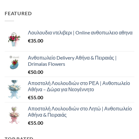
was:
τιμή
€100.00.
είναι:
FEATURED
€70.00.
Λουλουδια ντελιβερι | Online ανθοπωλειο αθηνα
€
35.00
Ανθοπωλείο Delivery Αθήνα & Πειραιάς |
Drimalas Flowers
€
50.00
Αποστολή Λουλουδιών στο ΡΕΑ | Ανθοπωλείο
Αθήνα – Δώρα για Νεογέννητο
€
55.00
Αποστολή Λουλουδιών στο Λητώ | Ανθοπωλείο
Αθήνα & Πειραιάς
€
55.00
TOP RATED