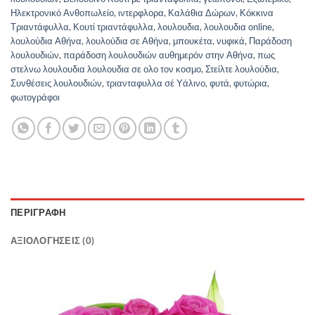
Ηλεκτρονικό Ανθοπωλείο
,
ιντερφλορα
,
Καλάθια Δώρων
,
Κόκκινα
Τριαντάφυλλα
,
Κουτί τριαντάφυλλα
,
λουλουδια
,
λουλουδια online
,
λουλούδια Αθήνα
,
λουλούδια σε Αθήνα
,
μπουκέτα
,
νυφικά
,
Παράδοση
λουλουδιών
,
παράδοση λουλουδιών αυθημερόν στην Αθήνα
,
πως
στελνω λουλουδια λουλουδια σε ολο τον κοσμο
,
Στείλτε λουλούδια
,
Συνθέσεις λουλουδιών
,
τριανταφυλλα σέ Υάλινο
,
φυτά
,
φυτώρια
,
φωτογράφοι
ΠΕΡΙΓΡΑΦΉ
ΑΞΙΟΛΟΓΉΣΕΙΣ (0)