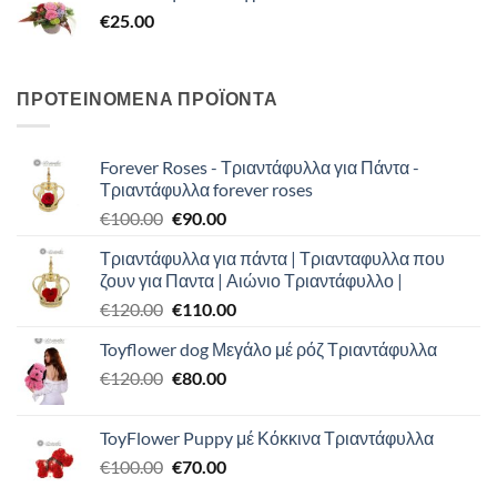
€
25.00
ΠΡΟΤΕΙΝΟΜΕΝΑ ΠΡΟΪΟΝΤΑ
Forever Roses - Τριαντάφυλλα για Πάντα -
Τριαντάφυλλα forever roses
Original
Η
€
100.00
€
90.00
price
τρέχουσα
Τριαντάφυλλα για πάντα | Τριανταφυλλα που
was:
τιμή
ζουν για Παντα | Αιώνιο Τριαντάφυλλο |
€100.00.
είναι:
Original
Η
€
120.00
€
110.00
€90.00.
price
τρέχουσα
Toyflower dog Μεγάλο μέ ρόζ Τριαντάφυλλα
was:
τιμή
Original
Η
€
120.00
€120.00.
€
80.00
είναι:
price
τρέχουσα
€110.00.
was:
τιμή
ToyFlower Puppy μέ Κόκκινα Τριαντάφυλλα
€120.00.
είναι:
Original
Η
€
100.00
€
70.00
€80.00.
price
τρέχουσα